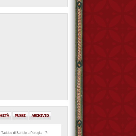
OSITÀ
MUSEI
ARCHIVIO
 Taddeo di Bartolo a Perugia – 7