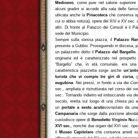
Medioevo
, come pure nel salone superiore
alcuni gradini si accede alla sala delle fam
ubicata anche la
Pinacoteca
che conserva o
cui si abbia notizia), opere del XIV e XV sec. di
altri. Di fronte al Palazzo dei Consoli è il P
sede del Municipio.
Sempre sulla stessa piazza, il
Palazzo Ran
presente a Gubbio. Proseguendo in discesa, 
un palazzetto detto il
Palazzo del Bargello
,
originaria ed è caratterizzato nel prospetto
“Bargello” che, in età comunale, era una 
caratteristica piazzetta sorge anche
un’ant
turista che vi compie tre giri di corsa
, 
eugubina
. Nei pressi, in fondo a
via dei Con
sec., ampliata e ristrutturata nel corso dei sec
sec.. Tornando indietro ed imboccando
via del
secolo, eretta sul luogo di una chiesa più an
un
portale a sesto acuto
sovrastato da una
Campanaria
che sorge dalla porzione absidal
custodisce opere di
Benedetto Virginio N
ucc
XVI sec.
, nonché due organi del XVI sec. ope
il
Museo Capitolare
che conserva arredi sa