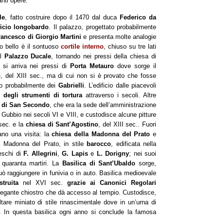
anti opere.
le
, fatto costruire dopo il 1470 dal duca
Federico da
ficio longobardo
. Il palazzo, progettato probabilmente
rancesco di Giorgio Martini
e presenta molte analogie
to bello è il sontuoso
cortile interno
, chiuso su tre lati
al
Palazzo Ducale
, tornando nei pressi della chiesa di
, si arriva nei pressi di
Porta Metauro
dove sorge il
o
, del XIII sec., ma di cui non si è provato che fosse
to probabilmente dei
Gabrielli
. L’edificio dalle piacevoli
degli strumenti di tortura
attraverso i secoli. Altre
 di San Secondo
, che era la sede dell’amministrazione
i Gubbio nei secoli VI e VIII, e custodisce alcune pitture
sec. e la
chiesa di Sant’Agostino
, del XIII sec.. Fuori
itano una visita: la
chiesa della Madonna del Prato
e
a Madonna del Prato, in stile
barocco
, edificata nella
eschi di
F. Allegrini
,
G. Lapis
e
L. Dorigny
; nei suoi
 quaranta martiri. La
Basilica di Sant’Ubaldo
sorge,
uò raggiungere in funivia o in auto. Basilica medioevale
ostruita
nel XVI sec.
grazie ai Canonici Regolari
legante chiostro che dà accesso al tempio. Custodisce,
ltare miniato di stile rinascimentale dove in un’urna di
. In questa basilica ogni anno si conclude la famosa