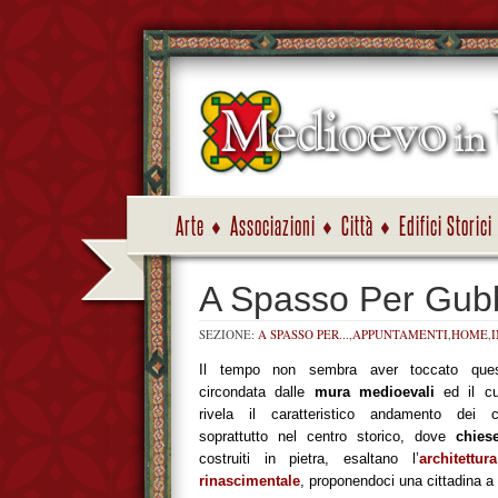
Arte
Associazioni
Città
Edifici Storici
A Spasso Per Gub
SEZIONE:
A SPASSO PER...
,
APPUNTAMENTI
,
HOME
,
Il tempo non sembra aver toccato ques
circondata dalle
mura medioevali
ed il cu
rivela il caratteristico andamento dei c
soprattutto nel centro storico, dove
chies
costruiti in pietra, esaltano l’
architettu
rinascimentale
, proponendoci una cittadina a