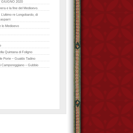
 GIUGNO 2020
era e la fine del Medioevo.
 L’ultimo re Longobardo, di
asparri
de lo Medioevo
e
lla Quintana di Foligno
lle Porte – Gualdo Tadino
di Camporeggiano – Gubbio