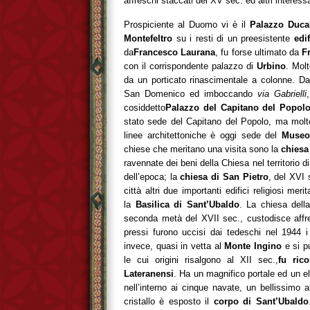
affreschi staccati del XV sec. ed altri interess
Prospiciente al Duomo vi è il
Palazzo Duca
Montefeltro
su i resti di un preesistente
edi
da
Francesco Laurana
, fu forse ultimato da
F
con il corrispondente palazzo di
Urbino
. Mol
da un porticato rinascimentale a colonne. D
San Domenico ed imboccando
via Gabrielli
cosiddetto
Palazzo del Capitano del Popol
stato sede del Capitano del Popolo, ma mol
linee architettoniche è oggi sede del
Museo 
chiese che meritano una visita sono la
chiesa
ravennate dei beni della Chiesa nel territorio d
dell’epoca; la
chiesa di San Pietro
, del XVI 
città altri due importanti edifici religiosi mer
la
Basilica di Sant’Ubaldo
. La chiesa dell
seconda metà del XVII sec., custodisce affr
pressi furono uccisi dai tedeschi nel 1944 i
invece, quasi in vetta al
Monte Ingino
e si p
le cui origini risalgono al XII sec.,
fu ric
Lateranensi
. Ha un magnifico portale ed un e
nell’interno ai cinque navate, un bellissimo a
cristallo è esposto il
corpo di Sant’Ubaldo