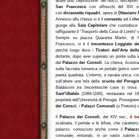
altare una “
Deposizione
” del Nucci, discepolo 
San Francesco
con affreschi del XIII e 
con
diciassette riquadri
, opera di
Ottaviano N
Annesso alla chiesa vi è il
convento
ed il
chi
giunge alla
Sala Capitolare
che custodisce 
raffigurante il “
Trasporto della Casa di Loreto
” 
Sempre su piazza Quaranta Martiri, di f
Francesco, vi è il
trecentesco Loggiato dei
perché luogo dove i
Tiratori dell’Arte del
distante, dopo aver superato un ponte sulla si
dal
Palazzo dei Consoli
. La chiesa, ricostru
sulla facciata romanica un portale gotico sor
pianta quadrata. L’interno, a navata unica, c
sull’altare una tela della
scuola del Perugi
Baldassini
tra trecentesche case si trov
Sant’Ubaldo
(1084-1160), restaurata nel 
proprietà dell’Università di Perugia. Proseguen
dei Cons
oli, i
Palazzi Comunali
(o Pretorio)
Il
Palazzo dei Consoli
, del XIV sec.,
è tr
scalinata, il portale e le bifore, che caratte
palazzo, conosciuto anche come il
Palazz
comunale; entrando, in un vasto salone d’