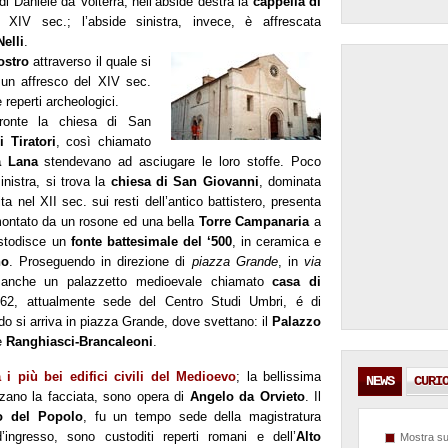
di Daniele da Volterra; nell’abside destra la
cappella di
XIV sec.; l’abside sinistra, invece, è affrescata
elli
.
ostro
attraverso il quale si
un affresco del XIV sec.
e reperti archeologici.
ronte la chiesa di San
 Tiratori
, così chiamato
la Lana
stendevano ad asciugare le loro stoffe. Poco
nistra, si trova la
chiesa di San Giovanni
, dominata
ita nel XII sec. sui resti dell’antico battistero, presenta
montato da un rosone ed una bella
Torre Campanaria
a
ustodisce un
fonte battesimale del ‘500
, in ceramica e
no
. Proseguendo in direzione di
piazza Grande
, in
via
a anche un palazzetto medioevale chiamato
casa di
1962, attualmente sede del Centro Studi Umbri, é di
do si arriva in piazza Grande, dove svettano: il
Palazzo
 e
Ranghiasci-Brancaleoni
.
a i più bei edifici civili del Medioevo
; la bellissima
NEWS
CURI
rizzano la facciata, sono opera di
Angelo da Orvieto
. Il
o del Popolo
, fu un tempo sede della magistratura
ingresso, sono custoditi reperti romani e dell’
Alto
Mostra su