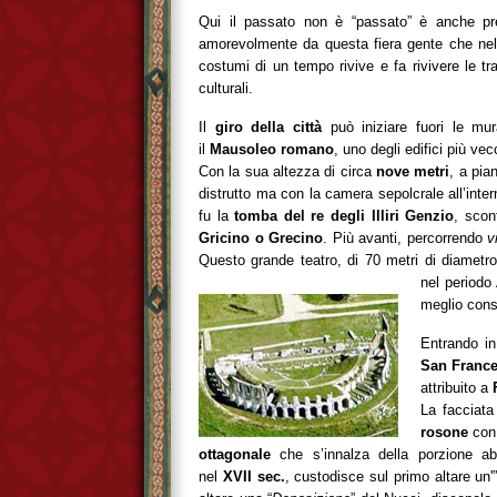
Qui il passato non è “passato” è anche pre
amorevolmente da questa fiera gente che nell
costumi di un tempo rivive e fa rivivere le tra
culturali.
Il
giro della città
può iniziare fuori le m
il
Mausoleo romano
, uno degli edifici più ve
Con la sua altezza di circa
nove metri
, a pia
distrutto ma con la camera sepolcrale all’int
fu la
tomba del re degli Illiri Genzio
, scon
Gricino o Grecino
. Più avanti, percorrendo
v
Questo grande teatro, di 70 metri di diametro,
nel periodo
meglio conse
Entrando in
San Franc
attribuito a
La facciata
rosone
con
ottagonale
che s’innalza della porzione abs
nel
XVII sec.
, custodisce sul primo altare un'