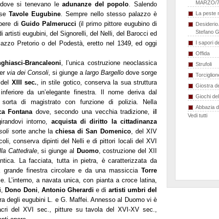
MARZO/7
 dove si tenevano le
adunanze del popolo
. Salendo
ose
Tavole Eugubine
. Sempre nello stesso palazzo è
La peste n
pere di
Guido Palmerucci
(il primo pittore eugubino di
Desiderio.
Stefano G
 artisti eugubini, del Signorelli, del Nelli, del Barocci ed
alazzo Pretorio o del Podestà, eretto nel 1349, ed oggi
I sapori 
Offida
ghiasci-Brancaleoni
, l’unica costruzione neoclassica
Strufoli
per
via dei Consoli
, si giunge a
largo Bargello
dove sorge
Torciglion
 del
XIII sec.
, in stile gotico, conserva la sua struttura
Giostra de
 inferiore da un’elegante finestra. Il nome deriva dal
Giochi de
sorta di magistrato con funzione di polizia. Nella
Abbazia 
ica Fontana
dove, secondo una vecchia tradizione,
il
Vedi tutti
girandovi intorno,
acquista di diritto
la cittadinanza
soli
sorte anche la
chiesa di San Domenico
, del XIV
oli, conserva dipinti del Nelli e di pittori locali del XVI
la Cattedrale
, si giunge al
Duomo
, costruzione del XII
tica. La facciata, tutta in pietra, è caratterizzata da
 grande finestra circolare e da una massiccia
Torre
e. L’interno, a navata unica, con pianta a croce latina,
i,
Dono Doni
,
Antonio Gherardi
e di
artisti umbri del
ra degli eugubini L. e G. Maffei. Annesso al Duomo vi è
cri del XVI sec., pitture su tavola del XVI-XV sec.,