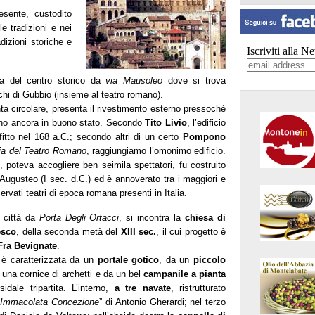
sente, custodito
e tradizioni e nei
dizioni storiche e
Iscriviti alla N
ura del centro storico da
via Mausoleo
dove si trova
cchi di Gubbio (insieme al teatro romano).
nta circolare, presenta il rivestimento esterno pressoché
erno ancora in buono stato. Secondo
Tito Livio
, l’edificio
fitto nel 168 a.C.; secondo altri di un certo
Pompono
ia del Teatro Romano
, raggiungiamo l’omonimo edificio.
 poteva accogliere ben seimila spettatori, fu costruito
 Augusteo (I sec. d.C.) ed
è annoverato tra i maggiori e
rvati teatri di epoca romana presenti in Italia.
 città da
Porta Degli Ortacci
, si incontra la
chiesa di
esco
, della seconda metà del
XIII sec.
, il cui progetto è
Fra Bevignate
.
 è caratterizzata da un
portale gotico
, da un
piccolo
 una cornice di archetti e da un bel
campanile a pianta
idale tripartita. L’interno,
a tre navate
, ristrutturato
”
Immacolata Concezione
” di Antonio Gherardi; nel terzo