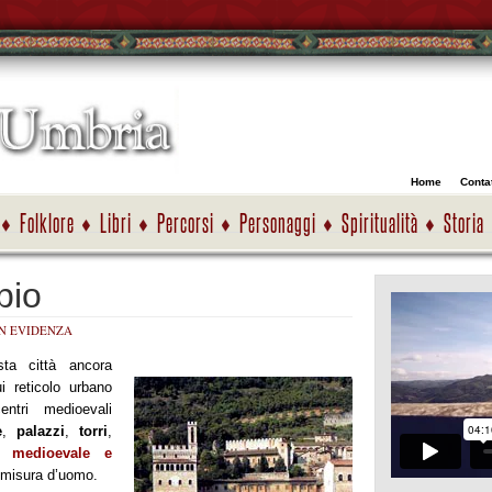
Home
Contat
Folklore
Libri
Percorsi
Personaggi
Spiritualità
Storia
bio
IN EVIDENZA
ta città ancora
i reticolo urbano
entri medioevali
e
,
palazzi
,
torri
,
ra medioevale e
 misura d’uomo.