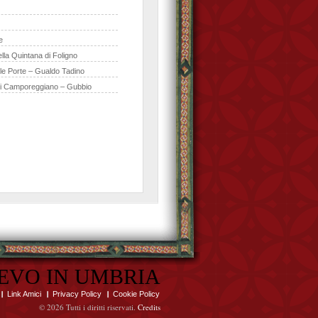
e
lla Quintana di Foligno
lle Porte – Gualdo Tadino
di Camporeggiano – Gubbio
EVO IN UMBRIA
Link Amici
Privacy Policy
Cookie Policy
©
2026 Tutti i diritti riservati.
Credits