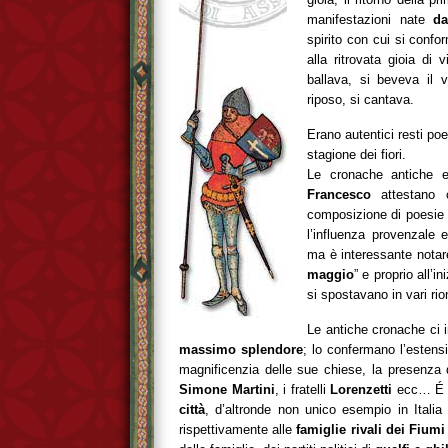
manifestazioni nate
da
spirito con cui si conf
alla ritrovata gioia di 
ballava, si beveva il 
riposo, si cantava.
Erano autentici resti poe
stagione dei fiori.
Le cronache antiche e
Francesco
attestano 
composizione di poesie d
l’influenza provenzale 
ma è interessante notar
maggio
” e proprio all’
si spostavano in vari rion
Le antiche cronache ci
massimo splendore
; lo confermano l’estensi
magnificenzia delle sue chiese, la presenza d
Simone Martini
, i fratelli
Lorenzetti
ecc… É p
città
, d’altronde non unico esempio in Italia 
rispettivamente alle
famiglie rivali dei Fiumi