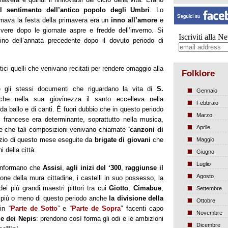
l sentimento dell’antico popolo degli Umbri
. Lo
ormava la festa della primavera era un
inno all’amore
e
vivere dopo le giornate aspre e fredde dell’inverno. Si
Iscriviti alla N
vino dell’annata precedente dopo il dovuto periodo di
tici quelli che venivano recitati per rendere omaggio alla
Folklore
 gli stessi documenti che riguardano la vita di
S.
Gennaio
che nella sua giovinezza il santo eccelleva nella
Febbraio
a ballo e di canti. É fuori dubbio che in questo periodo
Marzo
e francese era determinante, soprattutto nella musica,
Aprile
e che tali composizioni venivano chiamate “
canzoni di
inizio di questo mese eseguite da
brigate di giovani
che
Maggio
i della città.
Giugno
Luglio
 informano che
Assisi
,
agli inizi del ‘300
,
raggiunse il
Agosto
one della mura cittadine, i castelli in suo possesso, la
ei più grandi maestri pittori tra cui
Giotto
,
Cimabue
,
Settembre
iù o meno di questo periodo anche
la divisione della
Ottobre
in “
Parte de Sotto
” e “
Parte de Sopra
” facenti capo
Novembre
 e dei Nepis
: prendono così forma gli odi e le ambizioni
Dicembre