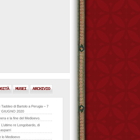
OSITÀ
MUSEI
ARCHIVIO
 Taddeo di Bartolo a Perugia – 7
 GIUGNO 2020
era e la fine del Medioevo.
 L’ultimo re Longobardo, di
asparri
de lo Medioevo