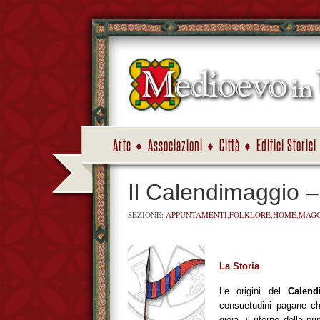
Arte
Associazioni
Città
Edifici Storici
Il Calendimaggio –
SEZIONE:
APPUNTAMENTI
,
FOLKLORE
,
HOME
,
MAGG
La Storia
Le origini del
Calend
consuetudini pagane che
gioia, il ritorno della p