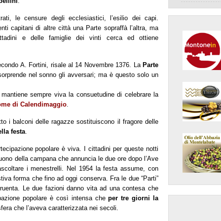
bellini
.
ti, le censure degli ecclesiastici, l’esilio dei capi.
i capitani di altre città una Parte sopraffà l’altra, ma
tadini e delle famiglie dei vinti cerca ed ottiene
 secondo A. Fortini, risale al 14 Novembre 1376. La
Parte
sorprende nel sonno gli avversari; ma è questo solo un
 mantiene sempre viva la consuetudine di celebrare la
nome di Calendimaggio
.
to i balconi delle ragazze sostituiscono il fragore delle
lla festa
.
tecipazione popolare è viva. I cittadini per queste notti
l suono della campana che annuncia le due ore dopo l’Ave
ascoltare i menestrelli. Nel 1954 la festa assume, con
stiva forma che fino ad oggi conserva. Fra le due “Parti”
n cruenta. Le due fazioni danno vita ad una contesa che
ipazione popolare è così intensa che
per tre giorni la
era che l’aveva caratterizzata nei secoli.