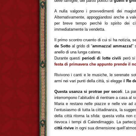
delle famiglie, dei partiti politici di
guelfi e ghi
A nulla valgono i provvedimenti dei magistra
Alternativamente, appoggiandosi anche a valent
per breve tempo perchè lo spirito dei cit
immediatamente la vendetta.
Il primo scontro cruento di cui si ha notizia,
de Sotto
al grido di “
ammazza! ammazza!
” 
anello di una lunga catena.
Durante questi
periodi di lotte civili
però si
festa di primavera che appunto prende il 
Rivivono i canti e le musiche, le serenate sot
armi nei vari punti della città, si elegge il
Re de
Questa usanza si protrae per secoli
. La par
interrompono l’abitudini di rientrare a casa a
Maria e restano nelle piazze e nelle vie ad 
l’entusiasmo di tutta la cittadinanza, la sugge
della città ritorna la sfida: questa volta no
rievoca i tempi di Calendimaggio. La partec
città rivive
in ogni sua dimensione quell’atmosf