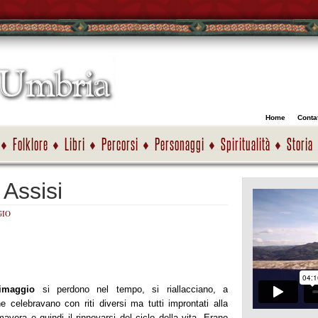
Home
Contat
Folklore
Libri
Percorsi
Personaggi
Spiritualità
Storia
 Assisi
IO
imaggio
si perdono nel tempo, si riallacciano, a
 celebravano con riti diversi ma tutti improntati alla
rimavera e quindi il rinnovarsi del ciclo della vita. Erano