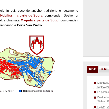
polo in cui, secondo antiche tradizioni, è idealmente
a
Nobilissima parte de Sopra
, comprende i Sestieri di
’altra chiamata
Magnifica parte de Sotto
, comprende i
Francesco
e
Porta San Pietro
.
NEWS
CURI
Mostra su
MARZO/7
La peste n
Desiderio.
Stefano G
I sapori 