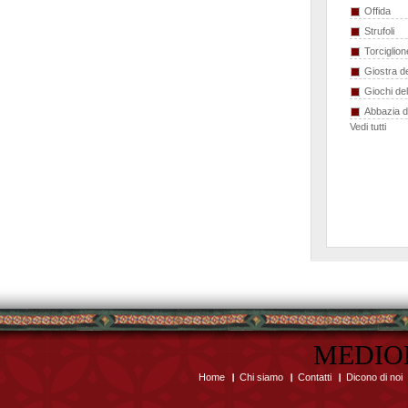
Offida
Strufoli
Torciglion
Giostra de
Giochi de
Abbazia 
Vedi tutti
MEDIO
Home
Chi siamo
Contatti
Dicono di noi