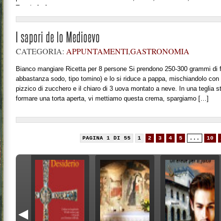
Tuscia […]
I sapori de lo Medioevo
CATEGORIA:
APPUNTAMENTI
,
GASTRONOMIA
Bianco mangiare Ricetta per 8 persone Si prendono 250-300 grammi di 
abbastanza sodo, tipo tomino) e lo si riduce a pappa, mischiandolo con 
pizzico di zucchero e il chiaro di 3 uova montato a neve. In una teglia 
formare una torta aperta, vi mettiamo questa crema, spargiamo […]
PAGINA 1 DI 55
1
2
3
4
5
...
10