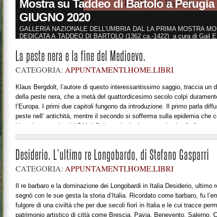
Mostra su Taddeo di Bartolo a Perugi
GIUGNO 2020
GALLERIA NAZIONALE DELL’UMBRIA DAL LA PRIMA MOSTRA M
DEDICATA A TADDEO DI BARTOLO (1362 ca.-1422) a cura di Gail E.
presenterà 100 tavole del pittore senese, una delle più significative pr
Per l’occasione sarà ricostruita l’imponente pala, ormai smembrata, di
La peste nera e la fine del Medioevo.
Perugia. Dal 7 marzo al 7 giugno 2020, la Galleria Nazionale dell’Umbr
CATEGORIA:
APPUNTAMENTI
,
HOME
,
LIBRI
Klaus Bergdolt, l’autore di questo interessantissimo saggio, traccia un de
della peste nera, che a metà del quattordicesimo secolo colpì duramente
l’Europa. I primi due capitoli fungono da introduzione. Il primo parla dif
peste nell’ antichità, mentre il secondo si sofferma sulla epidemia che c
bizantino a partire dal 541 d.C. La malattia rimase endemica […]
Desiderio. L’ultimo re Longobardo, di Stefano Gasparri
CATEGORIA:
APPUNTAMENTI
,
HOME
,
LIBRI
Il re barbaro e la dominazione dei Longobardi in Italia Desiderio, ultimo r
segnò con le sue gesta la storia d’Italia. Ricordato come barbaro, fu l’e
fulgore di una civiltà che per due secoli fiorì in Italia e le cui tracce pe
patrimonio artistico di città come Brescia, Pavia, Benevento, Salerno.