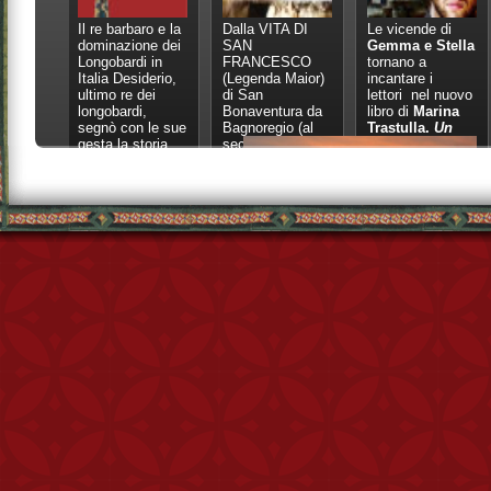
ro e la
Dalla VITA DI
Le vicende di
"Il Cammino di
ne dei
SAN
Gemma e Stella
san Benedetto"
i in
FRANCESCO
tornano a
di Simone
iderio,
(Legenda Maior)
incantare i
Frignani
dei
di San
lettori nel nuovo
Ed. Terre Di
,
Bonaventura da
libro di
Marina
Mezzo, MI
 le sue
Bagnoregio (al
Trastulla.
Un
toria
secolo Giovanni
Fidanza)
o come
u
 e
lgore di
à che
coli
lia e le
no nel
o
i città
scia,
o,
 Come
uscia
il
endo la
erede per il
falco
(edizioni