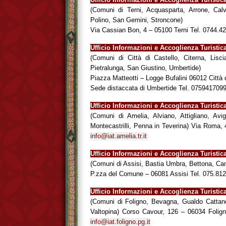
(Comuni di Terni, Acquasparta, Arrone, Calvi 
Polino, San Gemini, Stroncone)
Via Cassian Bon, 4 – 05100 Terni Tel. 0744.
Ufficio Informazioni e Accoglienza Turistic
(Comuni di Città di Castello, Citerna, Lis
Pietralunga, San Giustino, Umbertide)
Piazza Matteotti – Logge Bufalini 06012 Città
Sede distaccata di Umbertide Tel. 07594170
Ufficio Informazioni e Accoglienza Turist
(Comuni di Amelia, Alviano, Attigliano, Av
Montecastrilli, Penna in Teverina) Via Roma
info@iat.amelia.tr.it
Ufficio Informazioni e Accoglienza Turisti
(Comuni di Assisi, Bastia Umbra, Bettona, Ca
P.zza del Comune – 06081 Assisi Tel. 075.8
Ufficio Informazioni e Accoglienza Turist
(Comuni di Foligno, Bevagna, Gualdo Cattane
Valtopina) Corso Cavour, 126 – 06034 Foli
info@iat.foligno.pg.it