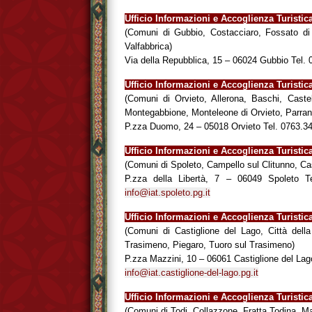
Ufficio Informazioni e Accoglienza Turist
(Comuni di Gubbio, Costacciaro, Fossato di
Valfabbrica)
Via della Repubblica, 15 – 06024 Gubbio Tel
Ufficio Informazioni e Accoglienza Turisti
(Comuni di Orvieto, Allerona, Baschi, Castel
Montegabbione, Monteleone di Orvieto, Parra
P.zza Duomo, 24 – 05018 Orvieto Tel. 0763.
Ufficio Informazioni e Accoglienza Turisti
(Comuni di Spoleto, Campello sul Clitunno, Cas
P.zza della Libertà, 7 – 06049 Spoleto 
info@iat.spoleto.pg.it
Ufficio Informazioni e Accoglienza Turist
(Comuni di Castiglione del Lago, Città del
Trasimeno, Piegaro, Tuoro sul Trasimeno)
P.zza Mazzini, 10 – 06061 Castiglione del La
info@iat.castiglione-del-lago.pg.it
Ufficio Informazioni e Accoglienza Turisti
(Comuni di Todi, Collazzone, Fratta Todina, M