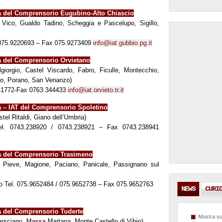
ica del Comprensorio Eugubino-Alto Chiascio
 Vico, Gualdo Tadino, Scheggia e Pascelupo, Sigillo,
. 075.9220693 – Fax 075.9273409
info@iat.gubbio.pg.it
ca del Comprensorio Orvietano
giorgio, Castel Viscardo, Fabro, Ficulle, Montecchio,
no, Porano, San Venanzo)
341772-Fax 0763.344433
info@iat.orvieto.tr.it
ca – IAT del Comprensorio Spoletino
tel Ritaldi, Giano dell’Umbria)
Tel. 0743.238920 / 0743.238921 – Fax 0743.238941
ica del Comprensorio Trasimeno
la Pieve, Magione, Paciano, Panicale, Passignano sul
go Tel. 075.9652484 / 075.9652738 – Fax 075.9652763
NEWS
CURI
ca del Comprensorio Tuderte
Mostra su
arsciano, Massa Martana, Monte Castello di Vibio)