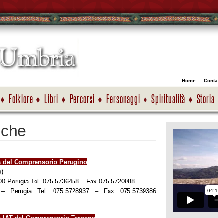
Home
Contat
Folklore
Libri
Percorsi
Personaggi
Spiritualità
Storia
iche
ca del Comprensorio Perugino
o)
6100 Perugia Tel. 075.5736458 – Fax 075.5720988
 – Perugia Tel. 075.5728937 – Fax 075.5739386
ca IAT del Comprensorio Ternano