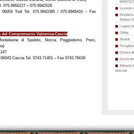
MARZO/7
el. 075.8956227 – 075.8942526
La peste n
– 06059 Todi Tel. 075.8943395 / 075.8945416 – Fax
Desiderio.
Stefano G
I sapori 
Offida
ca del Comprensorio Valnerina-Cascia
Strufoli
onteleone di Spoleto, Norcia, Poggiodomo, Preci,
ra)
Torciglion
1147
Giostra de
– 06043 Cascia Tel. 0743.71401 – Fax 0743.76630
Giochi de
Abbazia 
Vedi tutti