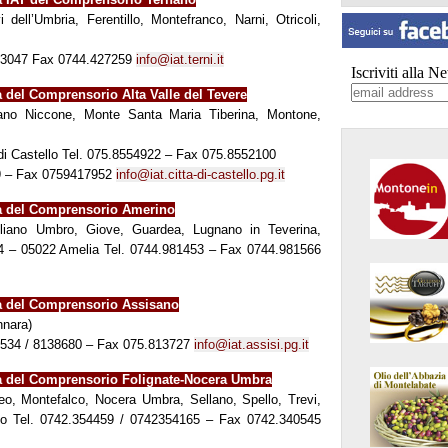
dell’Umbria, Ferentillo, Montefranco, Narni, Otricoli,
423047 Fax 0744.427259
info@iat.terni.it
Iscriviti alla N
a del Comprensorio Alta Valle del Tevere
ciano Niccone, Monte Santa Maria Tiberina, Montone,
 di Castello Tel. 075.8554922 – Fax 075.8552100
99 – Fax 0759417952
info@iat.citta-di-castello.pg.it
ica del Comprensorio Amerino
igliano Umbro, Giove, Guardea, Lugnano in Teverina,
, 4 – 05022 Amelia Tel. 0744.981453 – Fax 0744.981566
ca del Comprensorio Assisano
nnara)
12534 / 8138680 – Fax 075.813727
info@iat.assisi.pg.it
ica del Comprensorio Folignate-Nocera Umbra
o, Montefalco, Nocera Umbra, Sellano, Spello, Trevi,
gno Tel. 0742.354459 / 0742354165 – Fax 0742.340545