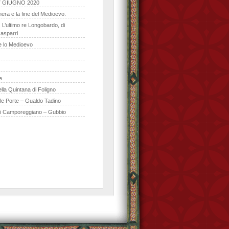
 GIUGNO 2020
era e la fine del Medioevo.
 L’ultimo re Longobardo, di
asparri
de lo Medioevo
e
lla Quintana di Foligno
lle Porte – Gualdo Tadino
di Camporeggiano – Gubbio