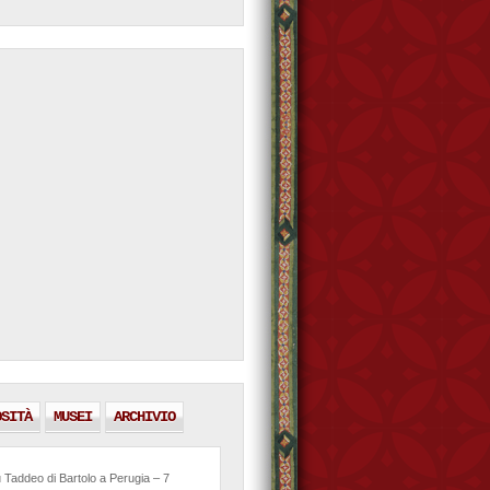
OSITÀ
MUSEI
ARCHIVIO
 Taddeo di Bartolo a Perugia – 7