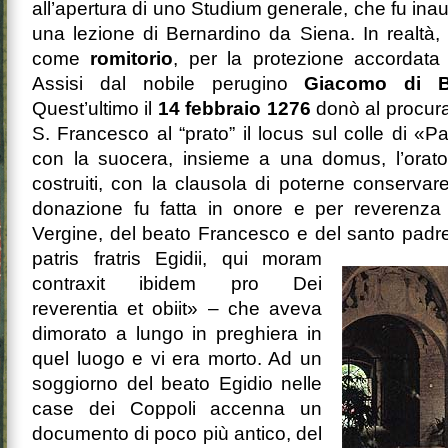
all’apertura di uno Studium generale, che fu ina
una lezione di Bernardino da Siena. In realtà
come
romitorio
, per la protezione accordata
Assisi dal nobile perugino
Giacomo di B
Quest’ultimo il
14 febbraio 1276
donò al procura
S. Francesco al “prato” il locus sul colle di «
con la suocera, insieme a una domus, l’oratoriu
costruiti, con la clausola di poterne conservare l
donazione fu fatta in onore e per reverenza 
Vergine, del beato Francesco e del santo padr
patris fratris Egidii, qui moram
contraxit ibi­dem pro Dei
reverentia et obiit» – che aveva
dimorato a lungo in preghiera in
quel luogo e vi era morto. Ad un
soggiorno del beato Egidio nelle
case dei Coppoli accenna un
documento di poco più antico, del