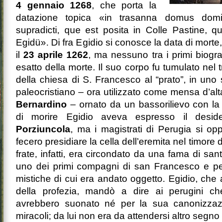
4 gennaio 1268
, che porta la
datazione topica «in trasanna domus domin
supradicti, que est posita in Colle Pastine, qui
Egidü». Di fra Egidio si conosce la data di mort
il
23
aprile 1262
, ma nessuno tra i primi biogr
esatto della morte. Il suo corpo fu tumulato nel 
della chiesa di S. Francesco al “prato”, in uno
paleocristiano – ora utilizzato come mensa d’alta
Bernardino
– ornato da un bassorilievo con la 
di morire Egidio aveva espresso il deside
Porziuncola
, ma i magistrati di Perugia si op
fecero presidiare la cella dell’eremita nel timore d
frate, infatti, era circondato da una fama di sant
uno dei primi compagni di san Francesco e per
mistiche di cui era andato oggetto. Egidio, che
della profezia, mandò a dire ai perugini 
avrebbero suonato né per la sua canonizzaz
miracoli; da lui non era da attendersi altro segno