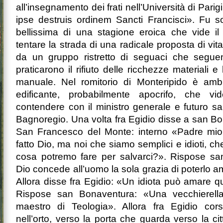
all’insegnamento dei frati nell’Università di Parigi
ipse destruis ordinem Sancti Francisci». Fu so
bellissima di una stagione eroica che vide i
tentare la strada di una radicale proposta di vita
da un gruppo ristretto di seguaci che segue
praticarono il rifiuto delle ricchezze materiali e
manuale. Nel romitorio di Monteripido è amb
edificante, probabilmente apocrifo, che vi
contendere con il ministro generale e futuro 
Bagnoregio. Una volta fra Egidio disse a san Bo
San Francesco del Monte: interno «Padre mio,
fatto Dio, ma noi che siamo semplici e idioti, che
cosa potremo fare per salvarci?». Rispose s
Dio concede all’uomo la sola grazia di poterlo 
Allora disse fra Egidio: «Un idiota può amare q
Rispose san Bonaventura: «Una vecchierell
maestro di Teologia». Allora fra Egidio cors
nell’orto, verso la porta che guarda verso la ci