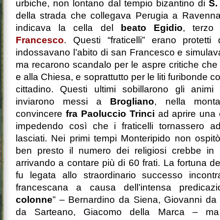
urbiche, non lontano dal tempio bizantino di
S.
della strada che collegava Perugia a Ravenna,
indicava la cella del
beato Egidio
, terz
Francesco
. Questi “fraticelli” erano protett
indossavano l’abito di san Francesco e simulav
ma recarono scandalo per le aspre critiche ch
e alla Chiesa, e soprattutto per le liti furibonde c
cittadino. Questi ultimi sobillarono gli animi 
inviarono messi a
Brogliano
, nella monta
convincere
fra Paoluccio Trinci
ad aprire una
impedendo così che i fraticelli tornassero a
lasciati. Nei primi tempi Monteripido non ospitò
ben presto il numero dei religiosi crebbe in 
arrivando a contare più di 60 frati. La fortuna 
fu legata allo straordinario successo incontr
francescana a causa dell’intensa predicazi
colonne
” – Bernardino da Siena, Giovanni da 
da Sarteano, Giacomo della Marca – ma s