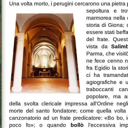
Una volta morto, i perugini cercarono una pietra 
sepoltura e tr
marmorea nella q
storia di Giona;
essere stati beffa
del frate. Ques
vista da
Sali
Parma, che visit
ne fece cenno n
fra Egidio la sto
ci ha tramanda
agiografiche e u
traboccanti c
popolare, ma an
della svolta clericale impressa all’Ordine negl
morte del santo fondatore; come quella volta
canzonatorio ad un frate predicatore: «Bo bo, i
poco fo»; o quando
bollò
l’eccessiva imp