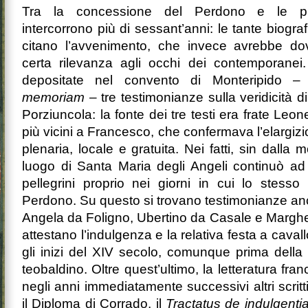
Tra la concessione del Perdono e le pr
intercorrono più di sessant’anni: le tante biogr
citano l’avvenimento, che invece avrebbe d
certa rilevanza agli occhi dei contemporane
depositate nel convento di Monteripido 
memoriam
– tre testimonianze sulla veridicità 
Porziuncola: la fonte dei tre testi era frate Le
più vicini a Francesco, che confermava l’elargiz
plenaria, locale e gratuita. Nei fatti, sin dalla 
luogo di Santa Maria degli Angeli continuò ad a
pellegrini proprio nei giorni in cui lo stesso 
Perdono. Su questo si trovano testimonianze anc
Angela da Foligno, Ubertino da Casale e Marghe
attestano l’indulgenza e la relativa festa a cavallo
gli inizi del XIV secolo, comunque prima della
teobaldino. Oltre quest’ultimo, la letteratura fr
negli anni immediatamente successivi altri scritti 
il Diploma di Corrado, il
Tractatus de indulgent